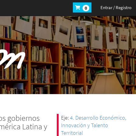
Entrar / Registro
0
los gobiernos
Eje:
4. Desarrollo Económico,
mérica Latina y
Innovación y Talento
Territorial