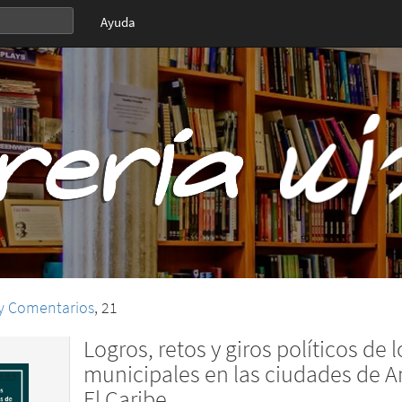
Ayuda
 y Comentarios
, 21
Logros, retos y giros políticos de 
municipales en las ciudades de A
El Caribe