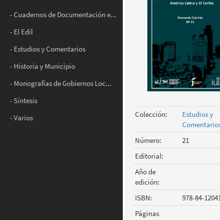
- Cuadernos de Documentación e...
- El Edil
- Estudios y Comentarios
- Historia y Municipio
- Monografías de Gobiernos Loc...
- Síntesis
Colección:
Estudios y
- Varios
Comentario
Número:
21
Editorial:
Año de
edición:
ISBN:
978-84-1204
Páginas