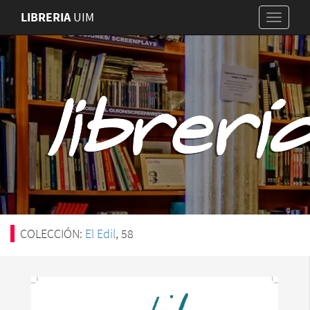
LIBRERIA
UIM
COLECCIÓN:
El Edil
, 58